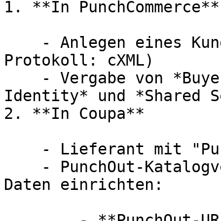
1. **In PunchCommerce**

    - Anlegen eines Kunden (Typ: Gateway, 
Protokoll: cXML)

    - Vergabe von *Buyer Identity*, *Supplier 
Identity* und *Shared S
2. **In Coupa**

    - Lieferant mit "PunchOut Enabled" anlegen

    - PunchOut-Katalogverbindung mit folgenden 
Daten einrichten:

        - **PunchOut-URL:** 