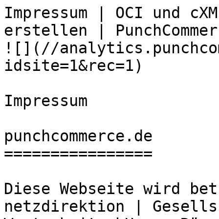
Impressum | OCI und cXM
erstellen | PunchCommerce                        
![](//analytics.punchco
idsite=1&rec=1)

Impressum

punchcommerce.de

================

Diese Webseite wird bet
netzdirektion | Gesells