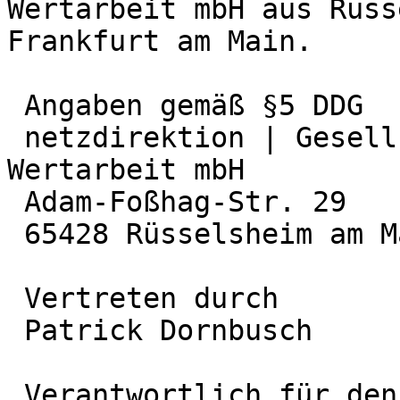
Wertarbeit mbH aus Rüss
Frankfurt am Main.

 Angaben gemäß §5 DDG

 netzdirektion | Gesellschaft für digitale 
Wertarbeit mbH

 Adam-Foßhag-Str. 29

 65428 Rüsselsheim am Main

 Vertreten durch

 Patrick Dornbusch

 Verantwortlich für den Inhalt nach § 18 Abs. 2 