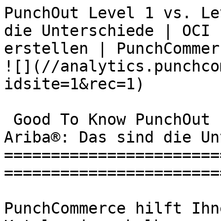
PunchOut Level 1 vs. Le
die Unterschiede | OCI 
erstellen | PunchCommerce                        
![](//analytics.punchco
idsite=1&rec=1)

 Good To Know PunchOut Level 1 vs. Level 2 mit 
Ariba®: Das sind die Un
=======================
=======================
PunchCommerce hilft Ihn