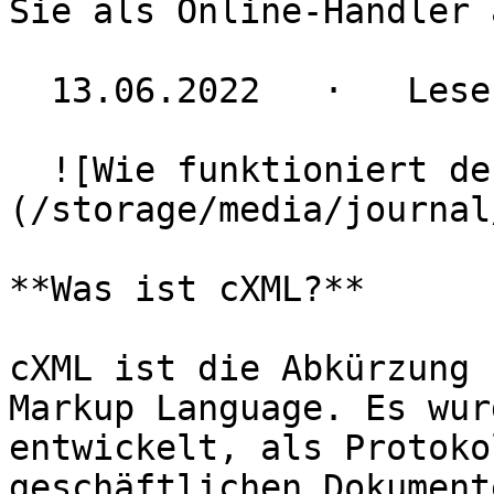
Sie als Online-Händler 
  13.06.2022   ·   Lesezeit 3 Minuten

  ![Wie funktioniert der cXML-PunchOut?]
(/storage/media/journal
**Was ist cXML?**

cXML ist die Abkürzung 
Markup Language. Es wur
entwickelt, als Protoko
geschäftlichen Dokument