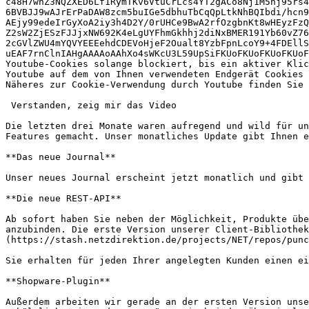
c48H7wnZ3NQZXED6Lf1RymTKv6VtuCrLcs4YT2gACo8Nj1M5nj95rs4
6BVBJJ9wAJrErPaDAW8zcm5buIGe5dbhuTbCqQpLtkNhBQIbdi/hcn9
AEjy99edeIrGyXoA2iy3h4D2Y/0rUHCe9BwA2rfOzgbnKt8wHEyzFzQ
Z2sW2ZjESzFJJjxNW692K4eLgUYFhmGkhhj2diNxBMER191Yb60vZ76
2cGVlZWU4mYQVYEEEehdCDEVoHjeF2Oualt8YzbFpnLcoY9+4FDEllS
uEAF7rnClnIAHgAAAAoAAhXo4sWKcU3L59UpSiFKUoFKUoFKUoFKUoF
Youtube-Cookies solange blockiert, bis ein aktiver Klic
Youtube auf dem von Ihnen verwendeten Endgerät Cookies 
Näheres zur Cookie-Verwendung durch Youtube finden Sie 
 Verstanden, zeig mir das Video

Die letzten drei Monate waren aufregend und wild für un
Features gemacht. Unser monatliches Update gibt Ihnen e
**Das neue Journal**

Unser neues Journal erscheint jetzt monatlich und gibt 
**Die neue REST-API**

Ab sofort haben Sie neben der Möglichkeit, Produkte übe
anzubinden. Die erste Version unserer Client-Bibliothek
(https://stash.netzdirektion.de/projects/NET/repos/punc
Sie erhalten für jeden Ihrer angelegten Kunden einen ei
**Shopware-Plugin**

Außerdem arbeiten wir gerade an der ersten Version unse