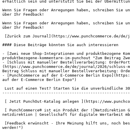
erhältlich sein und unterstützt Sie bei der Übermittlun
Wenn Sie Fragen oder Anregungen haben, schreiben Sie un
über Ihr Feedback!

Wenn Sie Fragen oder Anregungen haben, schreiben Sie un
über Ihr Feedback!

 [Zurück zum Journal](https://www.punchcommerce.de/de/journal)

#### Diese Beiträge könnten Sie auch interessieren

- [Zwei neue Shop-Integrationen und produktbezogene Kom
produktbezogene-kommentare-im-punchout "Zum Beitrag Zwe
- [Schluss mit manueller Bestellverarbeitung: OrderPort
(https://www.punchcommerce.de/de/journal/2026/schluss-m
Beitrag Schluss mit manueller Bestellverarbeitung: Orde
- [PunchCommerce auf der E-Commerce Berlin Expo](https:
auf der E-Commerce Berlin Expo")

 Lust auf einen Test? Starten Sie die unverbindliche 30 Tage-Testphase.

-------------------------------------------------------
 [ Jetzt PunchOut-Katalog anlegen ](https://www.punchcommerce.de/register)

 [ PunchCommerce® ist ein Produkt der ![Netzdirektion GmbH](https://www.punchcommerce.de/static/netzdirektion-logo.png "PunchCommerce® ist ein Produkt der 
netzdirektion | Gesellschaft für digitale Wertarbeit mb
 [Feedback erwünscht - Ihre Meinung hilft uns, noch besser zu werden!](https://easy-feedback.de/umfrage/1883200/5FuM95 "Ihre Meinung hilft uns, noch besser zu 