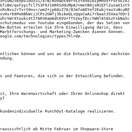
zPiON256Vpv1oOz31/4TN/RU9aDs99f+Ezf0VbZbiyMhUVrrsFVEZnJ
GfiBe/qxFyycfLl7S3F9J1H0XSddsMpAJ+metB0jxN1EFlZusaU1xt5
sRsNvs2rTvrS9nvr/wmZ+jp60vZ76/8Jmfo6DYef2EwbjteuYuNcuMZ
xvHsrb9Pe6BkWcjJCPz2UWTj3bi6eQLsQqoCwAi7rbwat35Xea7OOrI
uhrSWrXtoukc4tIT6R30am6dCKVU+TT5ZeyfDccYWHl8tASzFsbNa5c
schutzmodus von Youtube eingebunden, der das Setzen von 
be-Button erteilen Sie Ihre Einwilligung darin, dass 
Marktforschungs- und Marketing-Zwecken dienen können. 
oogle.com/technologies/types?hl=de.

ntlichen können und uns an die Entwicklung der nächsten 
ndung.

s und Features, die sich in der Entwicklung befinden.

it, Ihre Warenwirtschaft oder Ihren Onlineshop direkt 
y]
kundenindividuelle PunchOut-Kataloge realisieren.

raussichtlich ab Mitte Februar im Shopware-Store 