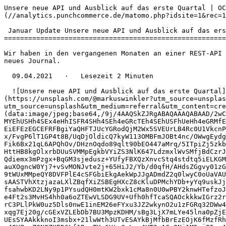
Unsere neue API und Ausblick auf das erste Quartal | OC
(//analytics.punchcommerce.de/matomo.php?idsite=1&rec=1
 Januar Update Unsere neue API und Ausblick auf das erste Quartal

=======================================================
Wir haben in den vergangenen Monaten an einer REST-API 
neues Journal.

  09.04.2021   ·   Lesezeit 2 Minuten

  ![Unsere neue API und Ausblick auf das erste Quartal](/storage/media/journal/2022/markus-winkler-cxoR55-bels-unsplash(1).jpg) Photo by [Markus Winkler]
(https://unsplash.com/@markuswinkler?utm_source=unsplas
utm_source=unsplash&utm_medium=referral&utm_content=cre
(data:image/jpeg;base64,/9j/4AAQSkZJRgABAQAAAQABAAD/2wC
MYEhUSHh4SEx4eHhISFR4SHh4SEh4eGRcTEh4SEhUSFhUeHh4eGRMfE
EiEFEzEGCEFRFBgiYaQHFTJUcYGRodQjM2Wx5SVEUrLB4Rc0U1VkcnP
x/FvgP6lT1GP4t8B/UqDjOldicQ7kyW113OMBFmJOBt4nc/OWwgEydg
Fik6Bx21qL6APQhOv/DHznOqdo89qlt90bEO447aMrq/5ITpiZj5zkb
HttHB8kgOlxrbDUuSVMMpEgkbVYiZS3NlK647LdzmxlWvSMfjBdCzrJ
Qdiemx3mPzgx+BqGM3sjedusz+YUfyFBXQzXnvcStq4stdtq5iELKGM
auXOgncW0Yj7+vSvMONJvte2j+65HiJ2/Yb/d0qfH/AHdsZGgvy01zG
9tWUxMMpeQY8DVFPlE4cSFGbiEkgAekWpJJgADmdZ2q0lwyC0oUaVAU
sAASTVhXtzjazaLXlZBqfXiZSBEgHXcZ8cKluDPMchYDb+yYq9uskJj
fsahwbKD2LNy9p1PYsudQH0mtKW2bxk1cMa8n0U0wPBY2knwHTefzoJ
e4Ft2s3MvHS4hh0a6oZTEwVLSDG9UV+Ufh0hfTcaSQAOckkkwIGrz2r
rC3PLlPkW0uz5Dls0nwE1inEM26eFYxu3JZ2wkynO2u1zFGRq32DWw4
xqg7Ej20g/cGExVZLEbDb7BU3MpzKDHM/sBg3LjX7mLYe45lna0pZjE
UEsSYAAkkknoI3msbx+21lwWth3UTvESAYkBjMfbBrEzEOjK6fMzfRh