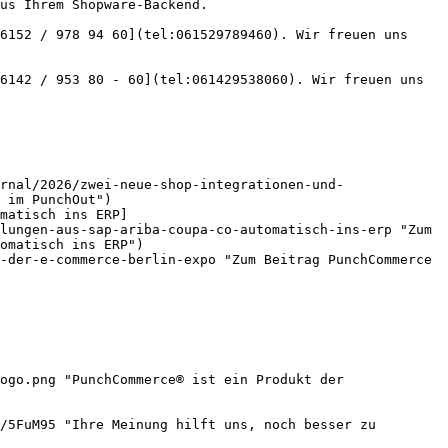
us Ihrem Shopware-Backend.

6152 / 978 94 60](tel:061529789460). Wir freuen uns 
6142 / 953 80 - 60](tel:061429538060). Wir freuen uns 
rnal/2026/zwei-neue-shop-integrationen-und-
 im PunchOut")

matisch ins ERP]
lungen-aus-sap-ariba-coupa-co-automatisch-ins-erp "Zum 
omatisch ins ERP")

-der-e-commerce-berlin-expo "Zum Beitrag PunchCommerce 