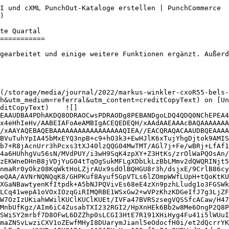
I und cXML PunchOut-Kataloge erstellen | PunchCommerce  
)

===========

gearbeitet und einige weitere Funktionen ergänzt. Außerd
h&utm_medium=referral&utm_content=creditCopyText) on [Un
ditCopyText)    ![]
EAAUDBA4PDhAKDQ8ODRAOCwsPDRAODg8PEBANDgoLDQ4QDQ0NChEPEA4
x4eHhIeHv/AABEIAFoAeAMBIgACEQEDEQH/xAAdAAEAAAcBAQAAAAAAA
/xAAYAQEBAQEBAAAAAAAAAAAAAAAAAQIEA//EACQRAQACAAUDBQEAAAA
BVuTuhYpIA45bMxEYQ3npB+c9+hO3k3+EwHJlK6xTujYhgDjtok9AMIS
b7+R8jAcnUrr3hPcxs3tXJ40lzQQG04MwTMT/AGl7j+Fe/wBRj+LfAf1
4a6HUhhgVu56sN/MVdPUY/i3wH9SqK4zpXY+Z3HtKs/zrOlWaPQOsAn/
zEKWneDHnB8jVDjYuG04tTqOgSukMFLgXDbLkLzBbLMmv2dQWQRINjt5
nmaRr0yOkz08KqWktHoLZjrAUx9sdOlBQHGU8r3h/dsjxE/9CrlB86cy
eQAA/AVNrNQNQqK8/GHPKuf8Ayuf5GpVTLs6lZOmpWWfLUpH+tQoKtKU
XGaNBawtyenKfItpdk+A5bNJPQVivEs68eE4zXn9pzhLludg1o3FGSWk
LCq41wepA1oVOxIOzqGiRIMQRBE1WSxGw2+wVPzKhzKDGeIfJ7g3LjZF
W7OzIzUKiahWWilKUClKUClKUEt/IVFa47BVRSzsegVQSSfcACaw/H47
MnbUfKgz/AIm6iC4ZusabTXI232RGI2/HpXnHEk6Bb2w8Me6OngP2Q8P
SWiSY2mrbf7D8OFwL6DZZhp0sLCGI3HtE7R191XHiHyg4Fu41i5lWUuI
maZNSvLwziCXV1oZEwfMHyI8DUarymJianl5eOdocfH0i/et2dQcrrYK