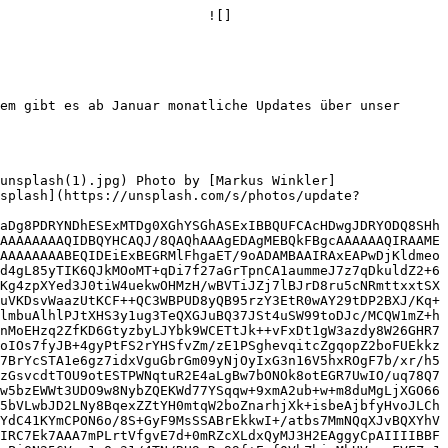
                          ![]
em gibt es ab Januar monatliche Updates über unser 
splash](https://unsplash.com/s/photos/update?
aDg8PDRYNDhESExMTDg0XGhYSGhASExIBBQUFCAcHDwgJDRYODQ8SHh
AAAAAAAAQIDBQYHCAQJ/8QAQhAAAgEDAgMEBQkFBgcAAAAAAQIRAAME
AAAAAAAABEQIDEiExBEGRMlFhgaET/9oADAMBAAIRAxEAPwDjKldmeo
d4gL85yTIK6QJkMOoMT+qDi7f27aGrTpnCA1aummeJ7z7qDkuldZ2+6
Kg4zpXYed3J0tiW4uekwOHMzH/wBVTiJZj7lBJrD8ru5cNRmttxxtSX
uVKDsvWaazUtKCF++QC3WBPUD8yQB95rzY3EtR0wAY29tDP2BXJ/Kq+
lmbuAlhlPJtXHS3y1ug3TeQXGJuBQ37JSt4uSW99toDJc/MCQW1mZ+h
nMoEHzq2ZfKD6GtyzbyLJYbk9WCETtJk++vFxDt1gW3azdy8W26GHR7
oIOs7fyJB+4gyPtFS2rYHSfvZm/zE1PSghevqitcZgqopZ2boFUEkkz
7BrYcSTA1e6gz7idxVguGbrGm09yNjOyIxG3n16V5hxROgF7b/xr/h5
zGsvcdtTOU9otESTPWNqtuR2E4aLgBw7bONOk8otEGR7UwIO/uq78Q7
w5bzEWWt3UDO9w8NybZQEKWd77YSqqw+9xmA2ub+w+m8duMgLjXGO66
5bVLwbJD2LNy8BqexZZtYH0mtqW2boZnarhjXk+isbeAjbfyHvoJLCh
YdC41KYmCPON6o/8S+GyF9MsSSABrEkkwI+/atbs7MmNQqXJvBQXYhV
IRC7Ek7AAA7mPLrtVfgvE7d+0mRZcXLdxQyMJ3H2EAggyCpAIIIIBBF