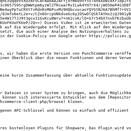
qhEzQqqoVVXDzAFUCAFAwoAA2AFYjXrm609vf5v74n8XDWidXr1dp2rx
3c0657S95rgDWWtpm6yzWlZfRcwarRvILwk4YH7rX4/jWO5HeP4S3D8f
Ne4wyPpTuCRXtTvRdnRsM6PsxMz9HQbcxocaoYQYGtNJ6A7BhMf7+VV1
/8Jmfo6etL2e+v/CZn6OrcpUNkdseGc6y2OSwDlQSkTAYHx2iQJ901yB
5e4W17TJJ9t3gsx31GvKcu8Wru7+n62cvK/lO+G7r54bX7nvbTKzbuUb
KUoFKUoFKUoP/2Q==) Dieses Video ist im erweiterten Daten
k auf die Wiedergabe erfolgt. Mit Klick auf den Wiederga
setzt, die auch einer Analyse des Nutzungsverhaltens zu 
in der Cookie-Policy von Google unter https://policies.g
s, wir haben die erste Version von PunchCommerce veröffe
inen Überblick über die neuen Funktionen und deren Verwe
eine kurze Zusammenfassung über aktuelle Funktionsupdate
r Dateien in unser System zu bringen, auch die Möglichke
 können sich interessierte Entwickler aus dem [Repositor
hcommerce-client-php/browse) klonen.

genen API-Schlüssel und können so einfach und effizient 
res kostenlosen Plugins für Shopware. Das Plugin wird vo