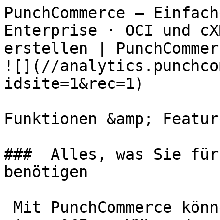
PunchCommerce – Einfach
Enterprise · OCI und cX
erstellen | PunchCommerce                        
![](//analytics.punchco
idsite=1&rec=1)

Funktionen &amp; Feature
###  Alles, was Sie für
benötigen

 Mit PunchCommerce können Sie für Ihre Kunden 