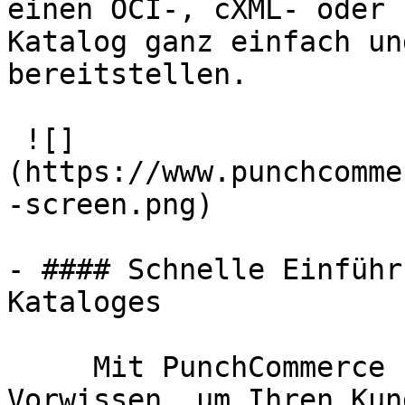
einen OCI-, cXML- oder 
Katalog ganz einfach un
bereitstellen.

 ![]
(https://www.punchcomme
-screen.png)

- #### Schnelle Einführ
Kataloges

     Mit PunchCommerce benötigen Sie kein 
Vorwissen, um Ihren Kun